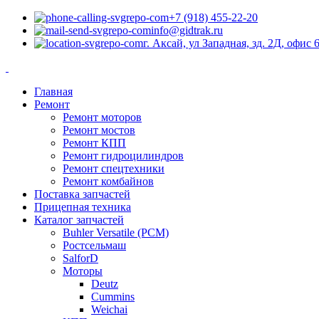
+7 (918) 455-22-20
info@gidtrak.ru
г. Аксай, ул Западная, зд. 2Д, офис 
Главная
Ремонт
Ремонт моторов
Ремонт мостов
Ремонт КПП
Ремонт гидроцилиндров
Ремонт спецтехники
Ремонт комбайнов
Поставка запчастей
Прицепная техника
Каталог запчастей
Buhler Versatile (РСМ)
Ростсельмаш
SalforD
Моторы
Deutz
Cummins
Weichai