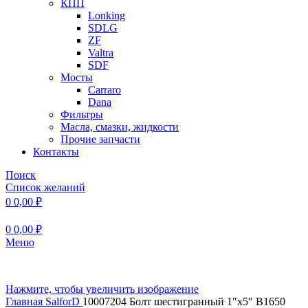
КПП
Lonking
SDLG
ZF
Valtra
SDF
Мосты
Carraro
Dana
Фильтры
Масла, смазки, жидкости
Прочие запчасти
Контакты
Поиск
Список желаний
0
0,00
₽
0
0,00
₽
Меню
Нажмите, чтобы увеличить изображение
Главная
SalforD
10007204 Болт шестигранный 1″х5″ B1650