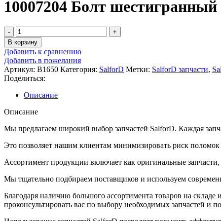
10007204 Болт шестигранный 
Количество
товара
В корзину
10007204
Добавить к сравнению
Болт
Добавить в пожелания
шестигранный
Артикул:
B1650
Категория:
SalforD
Метки:
SalforD запчасти
,
Sa
1"х5"
Поделиться:
B1650
Описание
Описание
Мы предлагаем широкий выбор запчастей SalforD. Каждая запча
Это позволяет нашим клиентам минимизировать риск поломок и
Ассортимент продукции включает как оригинальные запчасти, т
Мы тщательно подбираем поставщиков и используем современн
Благодаря наличию большого ассортимента товаров на складе
проконсультировать вас по выбору необходимых запчастей и п