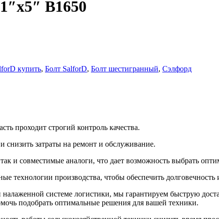
1″х5″ B1650
lforD купить
,
Болт SalforD
,
Болт шестигранный
,
Сэлфорд
сть проходит строгий контроль качества.
 снизить затраты на ремонт и обслуживание.
ак и совместимые аналоги, что дает возможность выбрать оптим
ые технологии производства, чтобы обеспечить долговечность 
 и налаженной системе логистики, мы гарантируем быструю дост
омочь подобрать оптимальные решения для вашей техники.