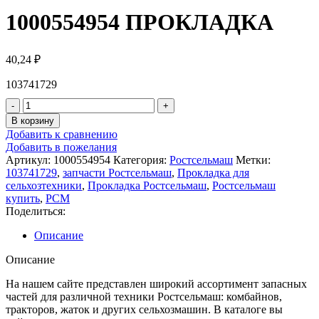
1000554954 ПРОКЛАДКА
40,24
₽
103741729
В корзину
Добавить к сравнению
Добавить в пожелания
Артикул:
1000554954
Категория:
Ростсельмаш
Метки:
103741729
,
запчасти Ростсельмаш
,
Прокладка для
сельхозтехники
,
Прокладка Ростсельмаш
,
Ростсельмаш
купить
,
РСМ
Поделиться:
Описание
Описание
На нашем сайте представлен широкий ассортимент запасных
частей для различной техники Ростсельмаш: комбайнов,
тракторов, жаток и других сельхозмашин. В каталоге вы