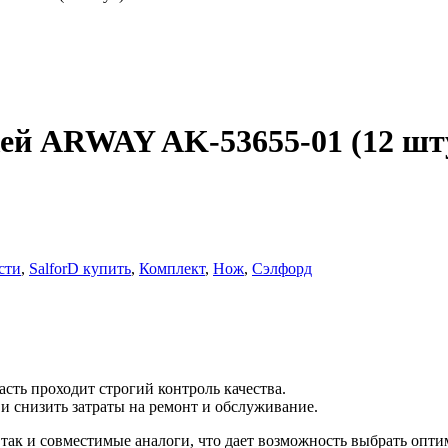
жей ARWAY AK-53655-01 (12 шт
сти
,
SalforD купить
,
Комплект
,
Нож
,
Сэлфорд
сть проходит строгий контроль качества.
 снизить затраты на ремонт и обслуживание.
ак и совместимые аналоги, что дает возможность выбрать оптим