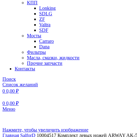
КПП
Lonking
SDLG
ZF
Valtra
SDF
Мосты
Carraro
Dana
Фильтры
Масла, смазки, жидкости
Прочие запчасти
Контакты
Поиск
Список желаний
0
0,00
₽
0
0,00
₽
Меню
Нажмите, чтобы увеличить изображение
Главная
SalforD
10004517 Комплект левых ножей ARWAY AK-53