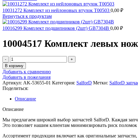
10031272 Комплект из нейлоновых втулок T00503
0,00
₽
Вернуться к продуктам
10016299 Комплект подшипников (2шт) GB7304B
0,00
₽
10004517 Комплект левых но
Количество
товара
В корзину
10004517
Добавить к сравнению
Комплект
Добавить в пожелания
левых
Артикул:
AK-53655-01
Категория:
SalforD
Метки:
SalforD запча
ножей
Поделиться:
ARWAY
AK-
Описание
53655-
01
Описание
(12
штук)
Мы предлагаем широкий выбор запчастей SalforD. Каждая запча
Это позволяет нашим клиентам минимизировать риск поломок и
Ассортимент продукции включает как оригинальные запчасти, т