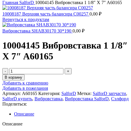
Главная
SalforD
10004145 Вибровставка 1 1/8″ X 7″ A60165
10008187 Верхняя часть балансира C00257
0,00
₽
Вернуться к продуктам
Вибровставка SHAB30170 30*190
0,00
₽
10004145 Вибровставка 1 1/8″
X 7″ A60165
Количество
товара
В корзину
10004145
Добавить к сравнению
Вибровставка
Добавить в пожелания
1
Артикул:
A60165
Категория:
SalforD
Метки:
SalforD запчасти
,
1/8"
SalforD купить
,
Вибровставка
,
Вибровставка SalforD
,
Сэлфорд
X
Поделиться:
7"
A60165
Описание
Описание