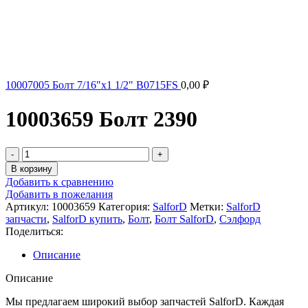
10007005 Болт 7/16"х1 1/2" B0715FS
0,00
₽
10003659 Болт 2390
Количество
товара
В корзину
10003659
Добавить к сравнению
Болт
Добавить в пожелания
2390
Артикул:
10003659
Категория:
SalforD
Метки:
SalforD
запчасти
,
SalforD купить
,
Болт
,
Болт SalforD
,
Сэлфорд
Поделиться:
Описание
Описание
Мы предлагаем широкий выбор запчастей SalforD. Каждая