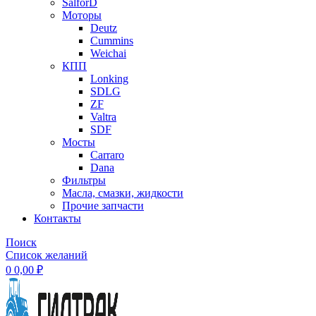
SalforD
Моторы
Deutz
Cummins
Weichai
КПП
Lonking
SDLG
ZF
Valtra
SDF
Мосты
Carraro
Dana
Фильтры
Масла, смазки, жидкости
Прочие запчасти
Контакты
Поиск
Список желаний
0
0,00
₽