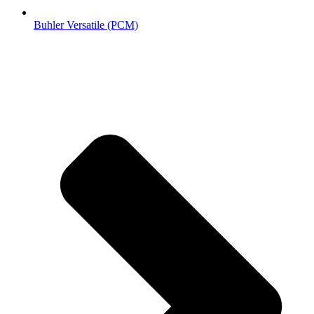
Buhler Versatile (РСМ)